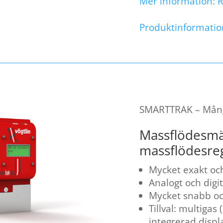
Mer information: 
Produktinformatio
SMARTTRAK – Mångs
Massflödesmä
massflödesreg
Mycket exakt oc
Analogt och digit
Mycket snabb och
Tillval: multigas 
integrerad displ