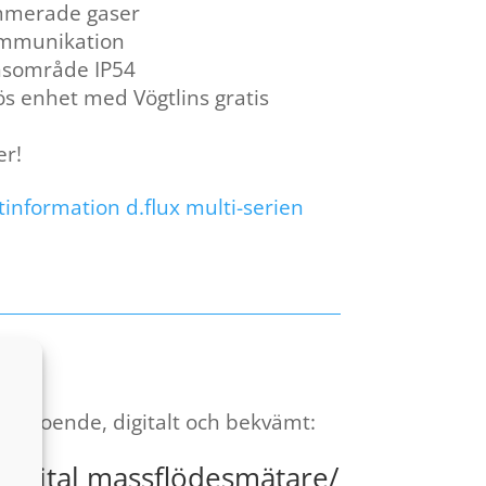
ammerade gaser
mmunikation
onsområde IP54
dlös enhet med Vögtlins gratis
er!
information d.flux multi-serien
beroende, digitalt och bekvämt:
 digital massflödesmätare/