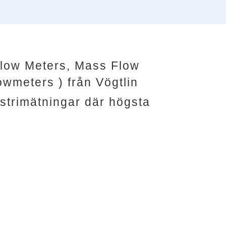
low Meters, Mass Flow
owmeters ) från
Vögtlin
strimätningar där högsta