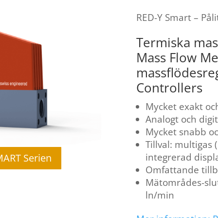
RED-Y Smart – Pålit
Termiska mas
Mass Flow Me
massflödesre
Controllers
Mycket exakt oc
Analogt och digit
Mycket snabb och
Tillval: multigas 
integrerad displ
MART Serien
Omfattande tillb
Mätområdes-slut
ln/min