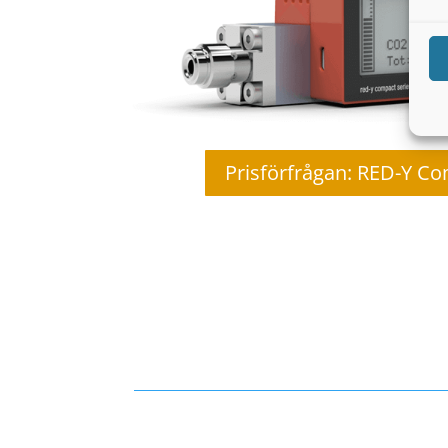
Prisförfrågan: RED-Y Co