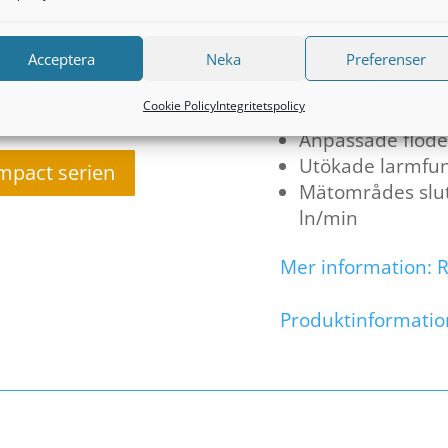
Mass Flow Met
Acceptera
Neka
Preferenser
Standard AA-bat
MEMS sensortek
Cookie Policy
Integritetspolicy
Hög noggrannhe
Anpassade flöd
Utökade larmfun
mpact serien
Mätområdes slut
ln/min
Mer information: 
Produktinformatio