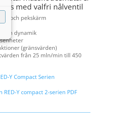
ers med valfri nålventil
teri och pekskärm
nik
t och dynamik
esenheter
ktioner (gränsvärden)
värden från 25 mln/min till 450
RED-Y Compact Serien
n RED-Y compact 2-serien PDF