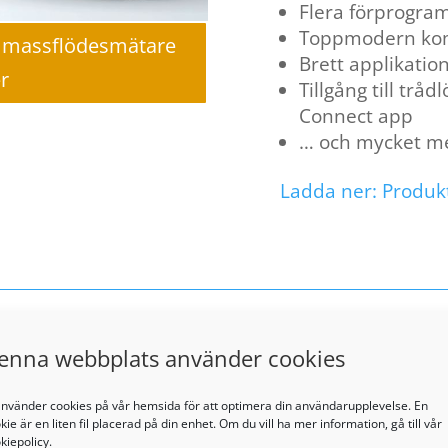
Flera förprogr
Toppmodern ko
r massflödesmätare
Brett applikati
r
Tillgång till trå
Connect app
… och mycket m
Ladda ner: Produkt
enna webbplats använder cookies
RED-Y Compact – O
använder cookies på vår hemsida för att optimera din användarupplevelse. En
kie är en liten fil placerad på din enhet. Om du vill ha mer information, gå till vår
Batteridriven
kiepolicy.