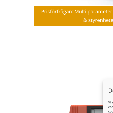
Prisförfrågan: Multi paramete
& styrenhete
D
Vi 
coo
coo