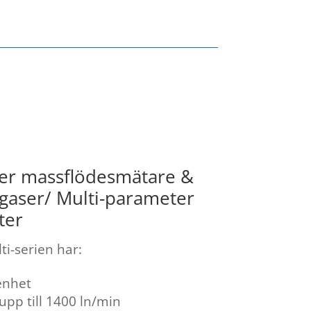
er massflödesmätare &
 gaser/ Multi-parameter
ter
ti-serien har:
enhet
upp till 1400 ln/min