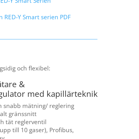
RED-Y Smart Serien
n RED-Y Smart serien PDF
idig och flexibel:
tare &
ulator med kapillärteknik
h snabb mätning/ reglering
alt gränssnitt
 tät reglerventil
(upp till 10 gaser), Profibus,
ay