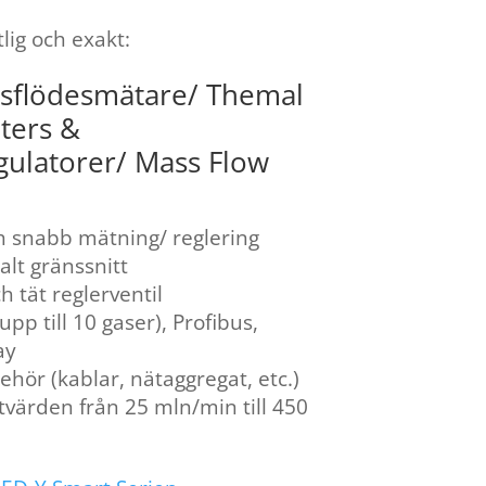
lig och exakt:
sflödesmätare/ Themal
ters &
gulatorer/ Mass Flow
h snabb mätning/ reglering
alt gränssnitt
 tät reglerventil
(upp till 10 gaser), Profibus,
ay
ehör (kablar, nätaggregat, etc.)
värden från 25 mln/min till 450