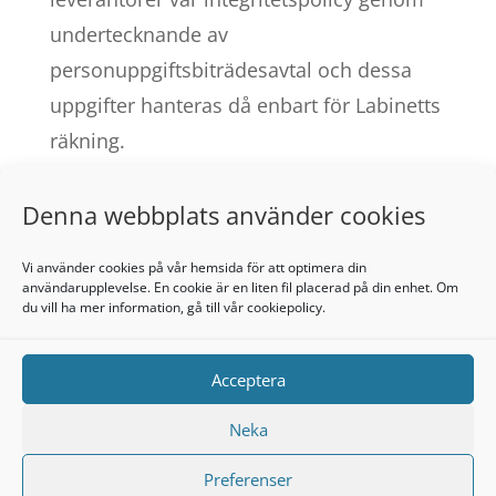
undertecknande av
personuppgiftsbiträdesavtal och dessa
uppgifter hanteras då enbart för Labinetts
räkning.
Vi säljer inte, handlar eller överför dina
Denna webbplats använder cookies
personuppgifter till tredje part i andra fall
än ovan eller om vi finner det nödvändigt
Vi använder cookies på vår hemsida för att optimera din
för att följa lagstadgade krav.
användarupplevelse. En cookie är en liten fil placerad på din enhet. Om
du vill ha mer information, gå till vår
cookiepolicy.
Hantering av personuppgifter
via vår hemsida och
Acceptera
nyhetsbrev mm.
Neka
Kontaktformulär
Preferenser