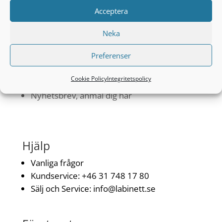
Acceptera
Neka
Tjänster
Preferenser
Produkter
Applikationer
Cookie Policy
Integritetspolicy
Handla
Nyhetsbrev, anmäl dig här
Hjälp
Vanliga frågor
Kundservice: +
46 31 748 17 80
Sälj och Service:
info@labinett.se